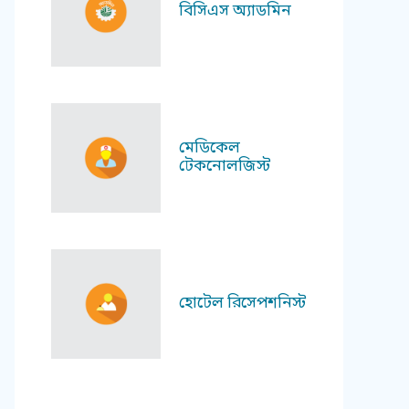
বিসিএস অ্যাডমিন
মেডিকেল
টেকনোলজিস্ট
হোটেল রিসেপশনিস্ট