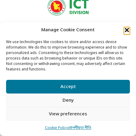
Manage Cookie Consent
We use technologies like cookies to store and/or access device
information. We do this to improve browsing experience and to show
personalized ads. Consenting to these technologies will allow us to
process data such as browsing behavior or unique IDs on this site.
Not consenting or withdrawing consent, may adversely affect certain
This website is made possible by the support of
features and functions.
the American People through the United States
Agency for International Development (USAID).
Accept
The contents of this website are the sole
responsibility of Funush Private Limited and do
Deny
not necessarily reflect the views of USAID or the
United States Government.
View preferences
Cookie Policy
গোপনীয়তা নীতি
Copyright © 2017 - 2026