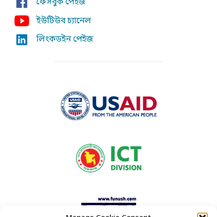
ফেসবুক পেইজ
ইউটিউব চ্যানেল
লিংকডইন পেইজ