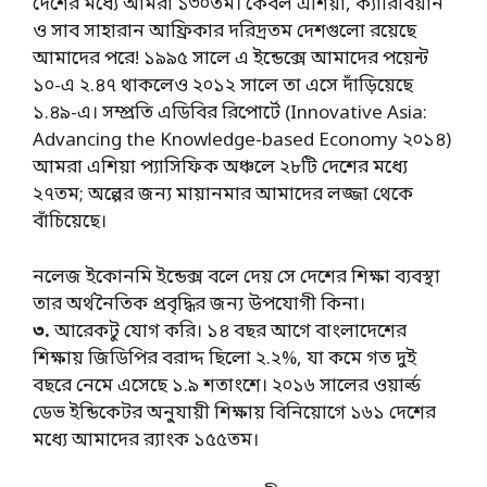
দেশের মধ্যে আমরা ১৩০তম। কেবল এশিয়া, ক্যারিবিয়ান
ও সাব সাহারান আফ্রিকার দরিদ্রতম দেশগুলো রয়েছে
আমাদের পরে! ১৯৯৫ সালে এ ইন্ডেক্সে আমাদের পয়েন্ট
১০-এ ২.৪৭ থাকলেও ২০১২ সালে তা এসে দাঁড়িয়েছে
১.৪৯-এ। সম্প্রতি এডিবির রিপোর্টে (Innovative Asia:
Advancing the Knowledge-based Economy ২০১৪)
আমরা এশিয়া প্যাসিফিক অঞ্চলে ২৮টি দেশের মধ্যে
২৭তম; অল্পের জন্য মায়ানমার আমাদের লজ্জা থেকে
বাঁচিয়েছে।
নলেজ ইকোনমি ইন্ডেক্স বলে দেয় সে দেশের শিক্ষা ব্যবস্থা
তার অর্থনৈতিক প্রবৃদ্ধির জন্য উপযোগী কিনা।
৩.
আরেকটু যোগ করি। ১৪ বছর আগে বাংলাদেশের
শিক্ষায় জিডিপির বরাদ্দ ছিলো ২.২%, যা কমে গত দুই
বছরে নেমে এসেছে ১.৯ শতাংশে। ২০১৬ সালের ওয়ার্ল্ড
ডেভ ইন্ডিকেটর অনু্যায়ী শিক্ষায় বিনিয়োগে ১৬১ দেশের
মধ্যে আমাদের র‍্যাংক ১৫৫তম।