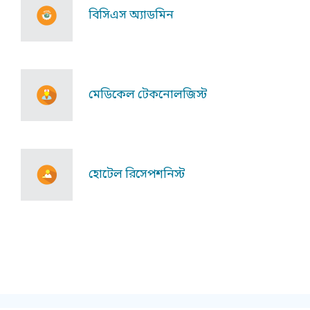
বিসিএস অ্যাডমিন
মেডিকেল টেকনোলজিস্ট
হোটেল রিসেপশনিস্ট