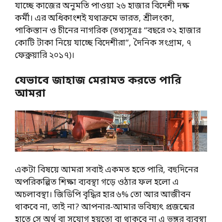
যাচ্ছে কাজের অনুমতি পাওয়া ২৬ হাজার বিদেশী দক্ষ
কর্মী। এর অধিকাংশই যথাক্রমে ভারত, শ্রীলংকা,
পাকিস্তান ও চীনের নাগরিক (তথ্যসূত্রঃ “বছরে ৩২ হাজার
কোটি টাকা নিয়ে যাচ্ছে বিদেশীরা”, দৈনিক সংগ্রাম, ৭
ফেব্রুয়ারি ২০১৭)।
যেভাবে জাহাজ মেরামত করতে পারি
আমরা
একটা বিষয়ে আমরা সবাই একমত হতে পারি, বহুদিনের
অপরিকল্পিত শিক্ষা ব্যবস্থা গড়ে ওঠার ফল হলো এ
অচলাবস্থা। জিডিপি বৃদ্ধির হার ৬% তো আর আজীবন
থাকবে না, তাই না? আপনার-আমার ভবিষ্যৎ প্রজন্মের
হাতে সে অর্থ বা সু্যোগ হয়তো বা থাকবে না এ ভঙ্গুর ব্যবস্থা