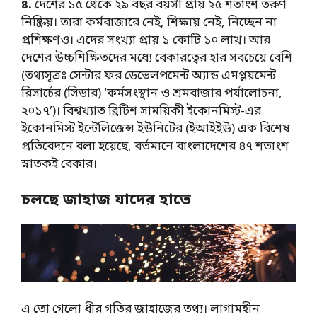
৪.
দেশের ১৫ থেকে ২৯ বছর বয়সী প্রায় ২৫ শতাংশ তরুণ
নিষ্ক্রিয়। তারা কর্মবাজারে নেই, শিক্ষায় নেই, নিচ্ছেন না
প্রশিক্ষণও। এদের সংখ্যা প্রায় ১ কোটি ১০ লাখ। আর
দেশের উচ্চশিক্ষিতদের মধ্যে বেকারত্বের হার সবচেয়ে বেশি
(তথ্যসূত্রঃ সেন্টার ফর ডেভেলপমেন্ট অ্যান্ড এমপ্লয়মেন্ট
রিসার্চের (সিডার) ‘কর্মসংস্থান ও শ্রমবাজার পর্যালোচনা,
২০১৭’)। বিশ্বখ্যাত ব্রিটিশ সাময়িকী ইকোনমিস্ট-এর
ইকোনমিস্ট ইন্টেলিজেন্স ইউনিটের (ইআইইউ) এক বিশেষ
প্রতিবেদনে বলা হয়েছে, বর্তমানে বাংলাদেশের ৪৭ শতাংশ
স্নাতকই বেকার।
চলছে জাহাজ যাদের হাতে
এ তো গেলো ধীর গতির জাহাজের তথ্য। লাগামহীন