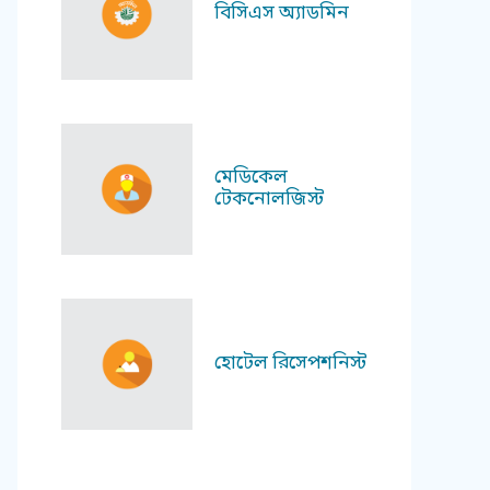
বিসিএস অ্যাডমিন
মেডিকেল
টেকনোলজিস্ট
হোটেল রিসেপশনিস্ট