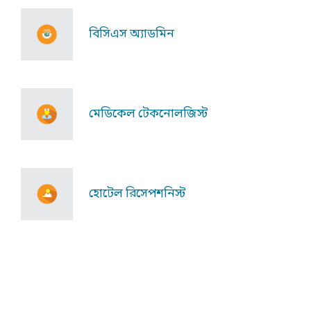
বিসিএস অ্যাডমিন
মেডিকেল টেকনোলজিস্ট
হোটেল রিসেপশনিস্ট