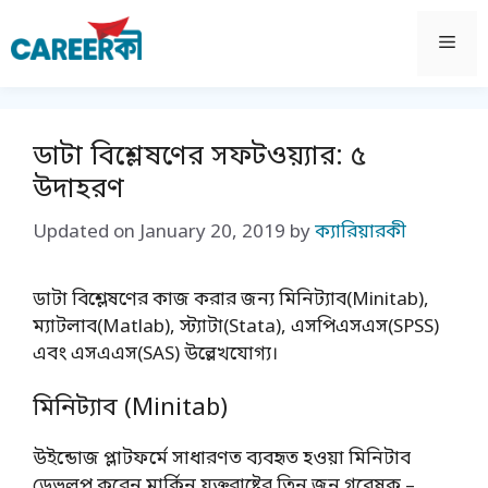
Skip
to
Men
content
ডাটা বিশ্লেষণের সফটওয়্যার: ৫
উদাহরণ
Updated on
January 20, 2019
by
ক্যারিয়ারকী
ডাটা বিশ্লেষণের কাজ করার জন্য মিনিট্যাব(Minitab),
ম্যাটলাব(Matlab), স্ট্যাটা(Stata), এসপিএসএস(SPSS)
এবং এসএএস(SAS) উল্লেখযোগ্য।
মিনিট্যাব (Minitab)
উইন্ডোজ প্লাটফর্মে সাধারণত ব্যবহৃত হওয়া মিনিটাব
ডেভলপ করেন মার্কিন যুক্তরাষ্ট্রের তিন জন গবেষক –