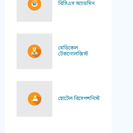
বিসিএস অ্যাডমিন
মেডিকেল
টেকনোলজিস্ট
হোটেল রিসেপশনিস্ট