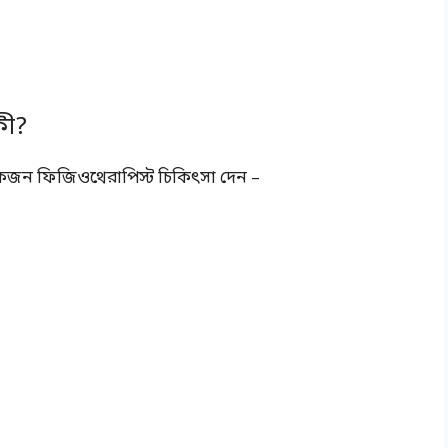
কী?
রে একজন ফিজিওথেরাপিস্ট চিকিৎসা দেন –