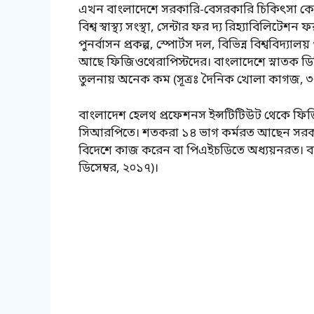
এখন বাংলাদেশে সরকারি-বেসরকারি চিকিৎসা কেন্দ্র,
বিশ্ব স্বাস্থ্য সংস্থা, সেন্টার ফর দ্য রিহ্যাবিলিটেশ
পুনর্বাসন প্রকল্প, স্পোর্টস দল, বিভিন্ন বিশ্ববিদ
আছে ফিজিওথেরাপিস্টদের। বাংলাদেশে স্নাতক ডিগ্র
তুলনায় অনেক কম (সূত্রঃ দৈনিক খোলা কাগজ, ৩০
বাংলাদেশ হেলথ প্রফেশনস ইন্সটিটিউট থেকে ফিজ
সিআরপিতে। শতকরা ১৪ ভাগ কর্মরত আছেন সরকারি
বিদেশে কাজ করেন বা পিএইচডিতে অধ্যয়নরত। বাকির
ডিসেম্বর, ২০১৭)।