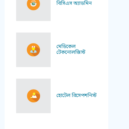
বিসিএস অ্যাডমিন
মেডিকেল
টেকনোলজিস্ট
হোটেল রিসেপশনিস্ট