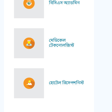
বিসিএস অ্যাডমিন
মেডিকেল
টেকনোলজিস্ট
হোটেল রিসেপশনিস্ট