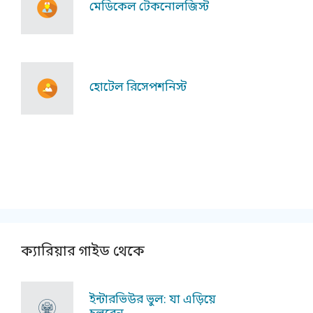
মেডিকেল টেকনোলজিস্ট
হোটেল রিসেপশনিস্ট
ক্যারিয়ার গাইড থেকে
ইন্টারভিউর ভুল: যা এড়িয়ে