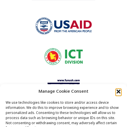
Manage Cookie Consent
We use technologies like cookies to store and/or access device
information. We do this to improve browsing experience and to show
This website is made possible by the support of
personalized ads. Consenting to these technologies will allow us to
process data such as browsing behavior or unique IDs on this site.
the American People through the United States
Not consenting or withdrawing consent, may adversely affect certain
Agency for International Development (USAID).