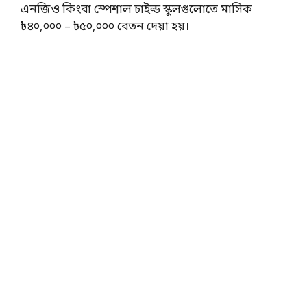
এনজিও কিংবা স্পেশাল চাইল্ড স্কুলগুলোতে মাসিক
৳৪০,০০০ – ৳৫০,০০০ বেতন দেয়া হয়।