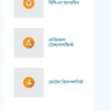
বিসিএস অ্যাডমিন
মেডিকেল
টেকনোলজিস্ট
হোটেল রিসেপশনিস্ট