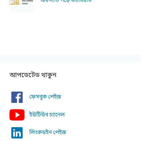
অর্থনীতি পড়ে ক্যারিয়ার
আপডেটেড থাকুন
ফেসবুক পেইজ
ইউটিউব চ্যানেল
লিংকডইন পেইজ