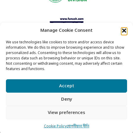
Manage Cookie Consent
We use technologies like cookies to store and/or access device
information. We do this to improve browsing experience and to show
This website is made possible by the support of
personalized ads. Consenting to these technologies will allow us to
process data such as browsing behavior or unique IDs on this site.
the American People through the United States
Not consenting or withdrawing consent, may adversely affect certain
Agency for International Development (USAID).
features and functions.
The contents of this website are the sole
responsibility of Funush Private Limited and do
Accept
not necessarily reflect the views of USAID or the
United States Government.
Deny
View preferences
Copyright © 2017 - 2026
Cookie Policy
গোপনীয়তা নীতি